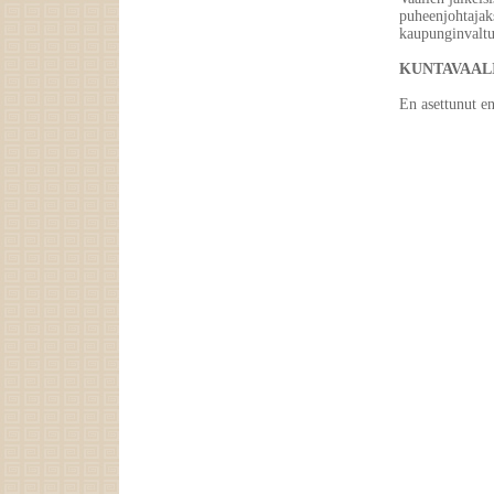
puheenjohtajak
kaupunginvaltu
KUNTAVAALI
En asettunut e