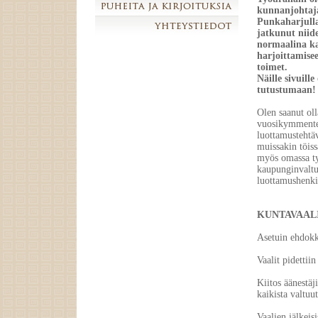
kunnanjohtaja
Punkaharjulla
jatkunut niid
normaalina ka
harjoittamisee
toimet.
Näille sivuille
tutustumaan!
Olen saanut oll
vuosikymmenten
luottamustehtäv
muissakin töiss
myös omassa ty
kaupunginvaltu
luottamushenki
KUNTAVAALI
Asetuin ehdokk
Vaalit pidettiin
Kiitos äänestäj
kaikista valtuut
Vaalien jälkeis