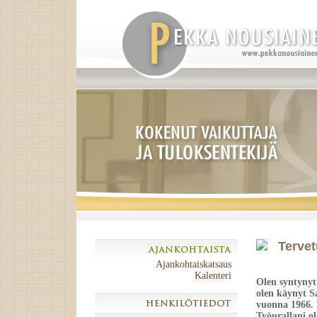
Tervet
Ajankohtaiskatsaus
Kalenteri
Olen syntynyt
olen käynyt S
vuonna 1966. 
Työurallani o